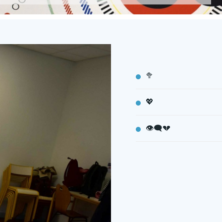
un atelier nutrition sur les lipides Omega3 🥦
un atelier cardiovasculaire 💖
un atelier microscope 👁‍🗨 foie -coeur💔