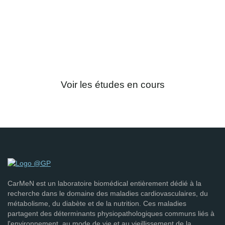
En participant à nos études, vous
contribuez à l’avancée des
connaissances visant à l’amélioration de
l’alimentation pour la santé et le bien-être.
Voir les études en cours
CarMeN est un laboratoire biomédical entièrement dédié à la
recherche dans le domaine des maladies cardiovasculaires, du
métabolisme, du diabète et de la nutrition. Ces maladies
partagent des déterminants physiopathologiques communs liés à
l'environnement, au mode de vie et au vieillissement de la