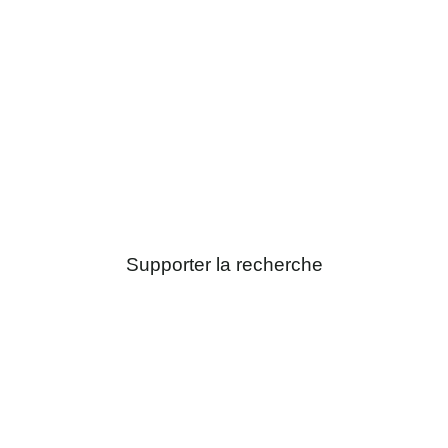
Donner pour la recherche
Nous développons des stratégies
préventives et de nouveaux traitements
pour une meilleure prise en charge des
patients. Les chercheurs comptent sur
vous !
Supporter la recherche
Appel à volontaires pour le CRNH