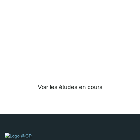
Appel à volontaires pour le CRNH
En participant à nos études, vous
contribuez à l’avancée des
connaissances visant à l’amélioration de
l’alimentation pour la santé et le bien-être.
Voir les études en cours