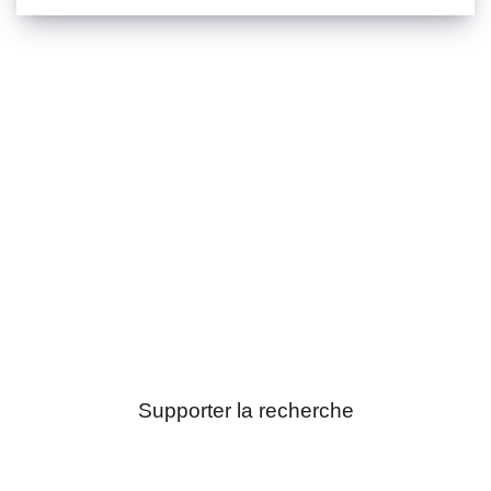
Donner pour la recherche
Nous développons des stratégies
préventives et de nouveaux traitements
pour une meilleure prise en charge des
patients. Les chercheurs comptent sur
vous !
Supporter la recherche